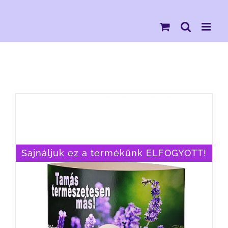
Kihagyás
Sajnáljuk ez a termékünk ELFOGYOTT!