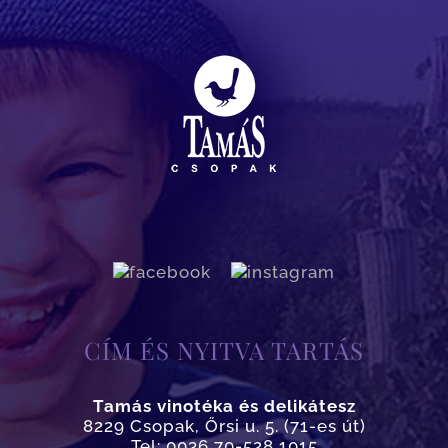
CÍM ÉS NYITVA TARTÁS
Tamás vinotéka és delikátesz
8229 Csopak, Őrsi u. 5. (71-es út)
Tel: 0036 70-528 1015