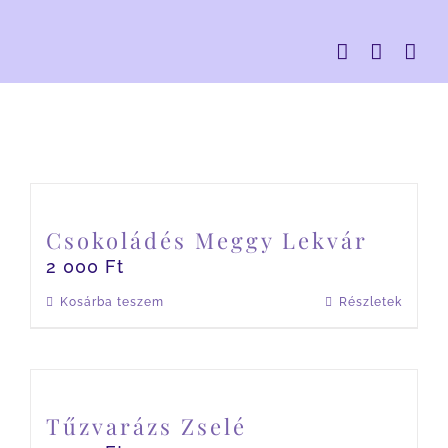
Kihagyás
Csokoládés Meggy Lekvár
2 000
Ft
Kosárba teszem
Részletek
Tűzvarázs Zselé