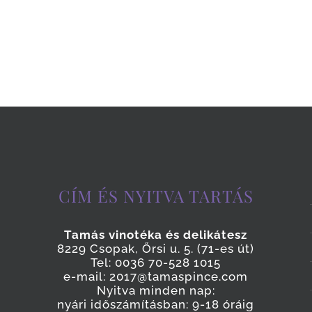
CÍM ÉS NYITVA TARTÁS
Tamás vinotéka és delikátesz
8229 Csopak, Őrsi u. 5. (71-es út)
Tel: 0036 70-528 1015
e-mail: 2017@tamaspince.com
Nyitva minden nap:
nyári időszámításban: 9-18 óráig