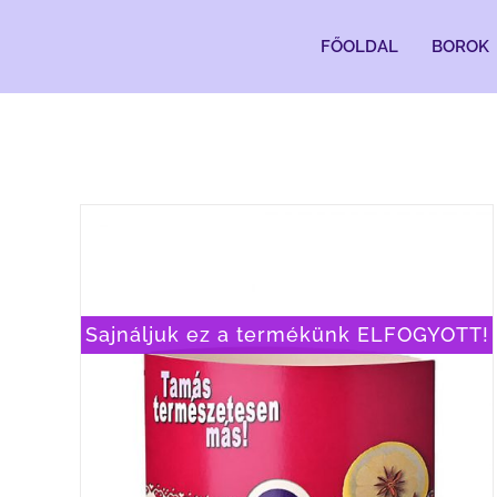
Kihagyás
FŐOLDAL
BOROK
Sajnáljuk ez a termékünk ELFOGYOTT!