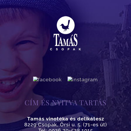
CÍM ÉS NYITVA TARTÁS
Tamás vinotéka és delikátesz
8229 Csopak, Őrsi u. 5. (71-es út)
Tel: 0036 70-528 1015