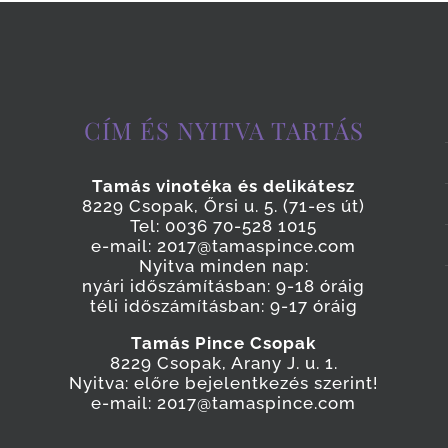
CÍM ÉS NYITVA TARTÁS
Tamás vinotéka és delikátesz
8229 Csopak, Őrsi u. 5. (71-es út)
Tel: 0036 70-528 1015
e-mail: 2017@tamaspince.com
Nyitva minden nap:
nyári időszámításban: 9-18 óráig
téli időszámításban: 9-17 óráig
Tamás Pince Csopak
8229 Csopak, Arany J. u. 1.
Nyitva: előre bejelentkezés szerint!
e-mail: 2017@tamaspince.com