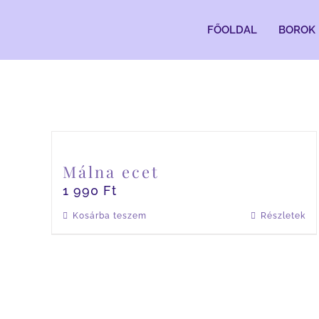
Kihagyás
FŐOLDAL
BOROK
Málna ecet
1 990
Ft
Kosárba teszem
Részletek