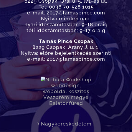
8229 Csopak, Őrsi u. 5. (71-es út)
Tel: 0036 70-528 1015
e-mail: 2017@tamaspince.com
Nyitva minden nap:
nyári időszámításban: 9-18 óráig
téli időszámításban: 9-17 óráig
Tamás Pince Csopak
8229 Csopak, Arany J. u. 1.
Nyitva: előre bejelentkezés szerint!
e-mail: 2017@tamaspince.com
Nagykereskedelem