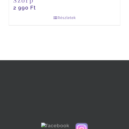
Szörp
2 990
Ft
Részletek