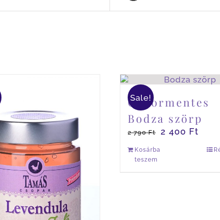
Sale!
Cukormentes
Bodza szörp
2 400
Ft
2 790
Ft
Kosárba
R
teszem