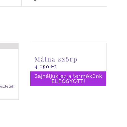
Málna szörp
4 050
Ft
Sajnáljuk ez a termékünk
Részletek
ELFOGYOTT!
észletek