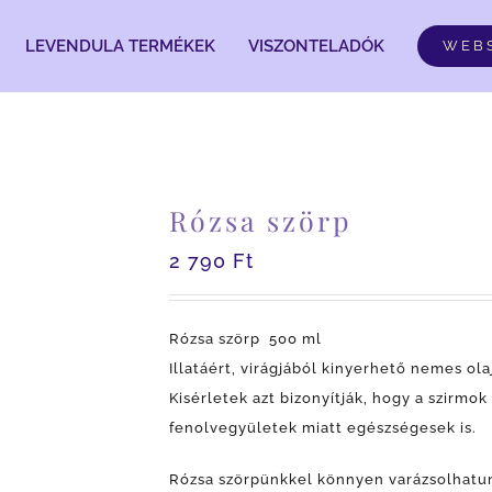
LEVENDULA TERMÉKEK
VISZONTELADÓK
WEB
Rózsa szörp
2 790
Ft
Rózsa szörp 500 ml
Illatáért, virágjából kinyerhető nemes ol
Kisérletek azt bizonyítják, hogy a szirmo
fenolvegyületek miatt egészségesek is.
Rózsa szörpünkkel könnyen varázsolhatun