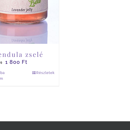
endula zselé
1 800
Ft
Ft
rba
Részletek
em