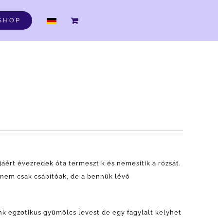
DE
SHOP
ajáért évezredek óta termesztik és nemesítik a rózsát.
k nem csak csábítóak, de a bennük lévő
k egzotikus gyümölcs levest de egy fagylalt kelyhet