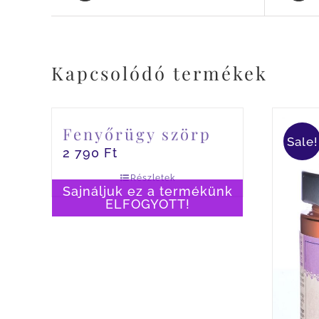
Kapcsolódó termékek
Fenyőrügy szörp
Sale!
2 790
Ft
Részletek
Sajnáljuk ez a termékünk
ELFOGYOTT!