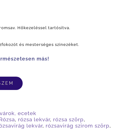
romsav. Hőkezeléssel tartósítva.
zfokozót és mesterséges szinezéket.
ermészetesen más!
SZEM
várok, ecetek
Rózsa
,
rózsa lekvár
,
rózsa szörp
,
ózsavirág lekvár
,
rózsavirág szirom szörp
,