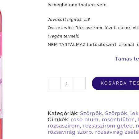
is megbolondíthatunk vele.
Javasolt hígítás: 1:8
Összetevők: Rózsaszirom-főzet, cukor, cit
(vegán termék
)
NEM TARTALMAZ tartósítószert, aromát, í
Tamás t
KOSÁRBA TE
Rózsa
szörp
mennyiség
Kategóriák:
Szörpök
,
Szörpök, lek
Címkék:
rose blum
,
rosenblüten
,
rózsaszirom
,
rózsaszirom gelee
,
r
rózsavirág szörp
,
rózsavirág zselé