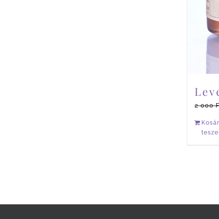
Lev
2 000
Kosá
tesz