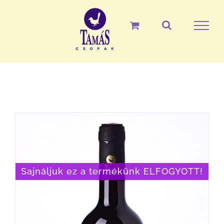
Skip
to
content
Sajnáljuk ez a termékünk ELFOGYOTT!