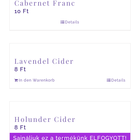
Cabernet Franc
10
Ft
Details
Lavendel Cider
8
Ft
In den Warenkorb
Details
Holunder Cider
8
Ft
Sajnáljuk ez a termékünk ELFOGYOTT!
Details