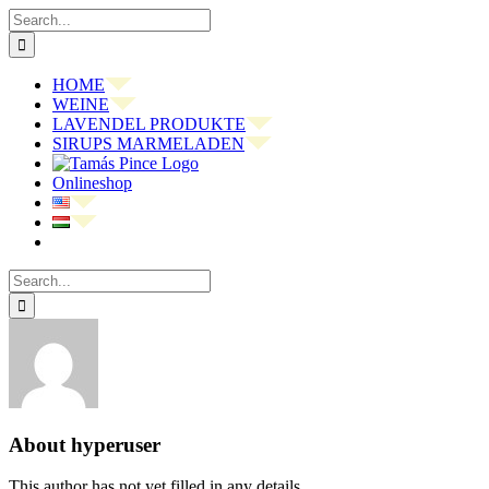
Skip
Search
to
for:
content
HOME
WEINE
LAVENDEL PRODUKTE
SIRUPS MARMELADEN
Onlineshop
Search
for:
About
hyperuser
This author has not yet filled in any details.