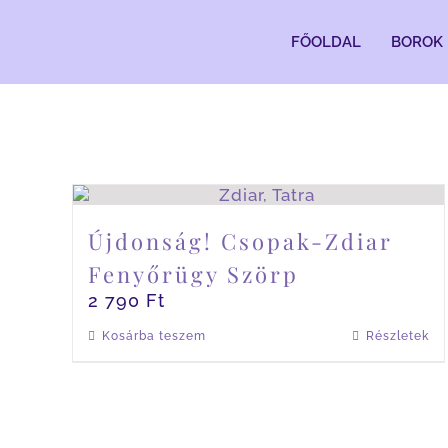
Kihagyás
FŐOLDAL
BOROK
Újdonság! Csopak-Zdiar
Fenyőrügy Szörp
2 790
Ft
Kosárba teszem
Részletek