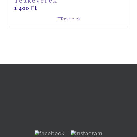
Teakeverék
1 400
Ft
Részletek