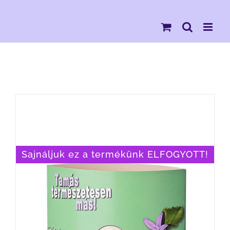
Kihagyás
Sajnáljuk ez a termékünk ELFOGYOTT!