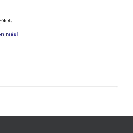
zéket.
en más!