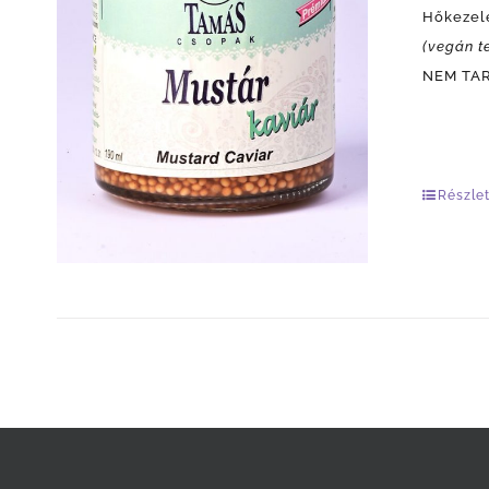
Hőkezelé
(vegán t
NEM TART
Részle