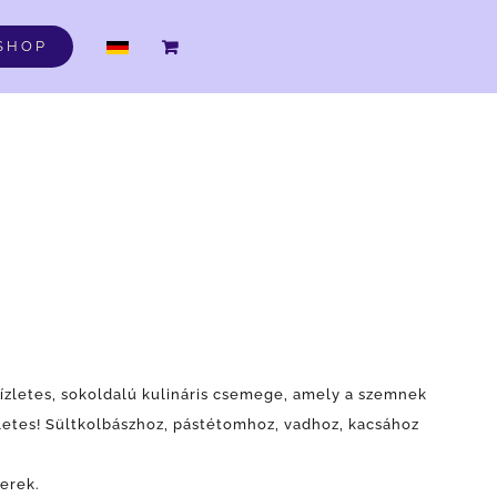
DE
SHOP
ízletes, sokoldalú kulináris csemege, amely a szemnek
életes! Sültkolbászhoz, pástétomhoz, vadhoz, kacsához
erek.