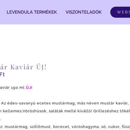
LEVENDULA TERMÉKEK
VISZONTELADÓK
WEB
ár Kaviár ÚJ!
Ft
aviár 190 ml
ÚJ!
: Az édes-savanyú ecetes mustármag, más néven mustár kaviár, 
n kellemes.Vöröshúsok, saláták mellé kiválló! Grillezéshez tők
.
z: mustármag, szőlőmust, borecet, vöröshagyma, só, cukor, fűsz