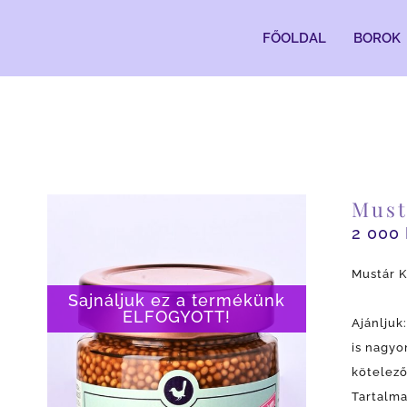
Kihagyás
FŐOLDAL
BOROK
Must
2 000
Mustár K
Sajnáljuk ez a termékünk
ELFOGYOTT!
Ajánljuk
is nagyo
kötelező
Tartalma