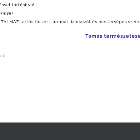
ssel tartósítva!
ermék
)
ALMAZ tartósítószert, aromát, ízfokozót és mesterséges szine
Tamás természetes
tek