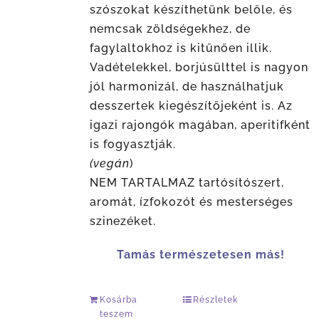
szószokat készíthetünk belőle, és
nemcsak zöldségekhez, de
fagylaltokhoz is kitűnően illik.
Vadételekkel, borjúsülttel is nagyon
jól harmonizál, de használhatjuk
desszertek kiegészítőjeként is. Az
igazi rajongók magában, aperitifként
is fogyasztják.
(vegán
)
NEM TARTALMAZ tartósítószert,
aromát, ízfokozót és mesterséges
szinezéket.
Tamás természetesen más!
Kosárba
Részletek
teszem