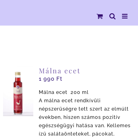
Kihagyás
Málna ecet
1 990
Ft
Málna ecet 200 ml
A málna ecet rendkívüli
népszerűségre tett szert az elmúlt
években, hiszen számos pozitív
egészségügyi hatása van. Kellemes
ízű salátaönteteket, pácokat,