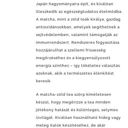
Japán hagyományaira épít, és kiválóan
illeszkedik az egészségtudatos életmódba.
A matcha, mint a zöld teák királya, gazdag
antioxidánsokban, amelyek segíthetnek a
sejtvédelemben, valamint támogatják az
immunrendszert. Rendszeres fogyasztása
hozzájárulhat a szellemi frissesség
megőrzéséhez és a kiegyensúlyozott
energia szinthez – így tökéletes választás
azoknak, akik a természetes élénkítést
keresik.
A matcha-zöld tea szörp kíméletesen
készül, hogy megőrizze a tea minden
jótékony hatását és különleges, selymes
ízvilágát. Kiválóan használható hideg vagy
meleg italok készítéséhez, de akár