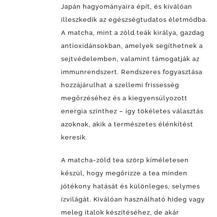
Japán hagyományaira épít, és kiválóan
illeszkedik az egészségtudatos életmódba.
A matcha, mint a zöld teák királya, gazdag
antioxidánsokban, amelyek segíthetnek a
sejtvédelemben, valamint támogatják az
immunrendszert. Rendszeres fogyasztása
hozzájárulhat a szellemi frissesség
megőrzéséhez és a kiegyensúlyozott
energia szinthez – így tökéletes választás
azoknak, akik a természetes élénkítést
keresik.
A matcha-zöld tea szörp kíméletesen
készül, hogy megőrizze a tea minden
jótékony hatását és különleges, selymes
ízvilágát. Kiválóan használható hideg vagy
meleg italok készítéséhez, de akár