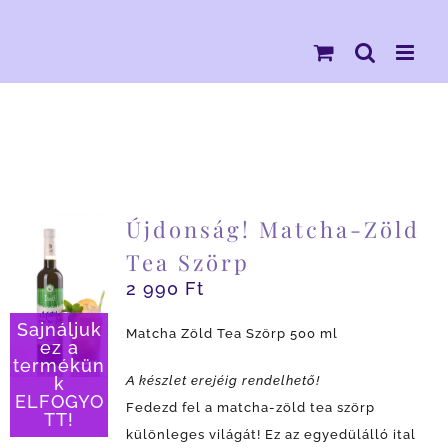
Kihagyás
Újdonság! Matcha-Zöld
Tea Szörp
2 990
Ft
Sajnáljuk
Matcha Zöld Tea Szörp 500 ml
ez a
termékün
A készlet erejéig rendelhető!
k
ELFOGYO
Fedezd fel a matcha-zöld tea szörp
TT!
különleges világát! Ez az egyedülálló ital