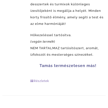
desszertek és turmixok különleges
ízesítőjeként is megállja a helyét. Minden
korty frissítő élmény, amely segíti a test és
az elme harmóniáját!
Hőkezeléssel tartósítva.
(vegán termék
)
NEM TARTALMAZ tartósítószert, aromát,
ízfokozót és mesterséges szinezéket.
Tamás természetesen más!
Részletek