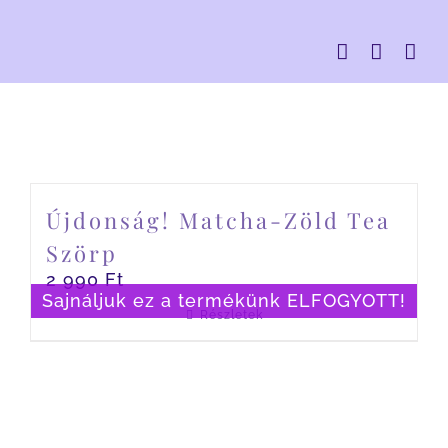
Kihagyás
Újdonság! Matcha-Zöld Tea
Szörp
2 990
Ft
Sajnáljuk ez a termékünk ELFOGYOTT!
Részletek