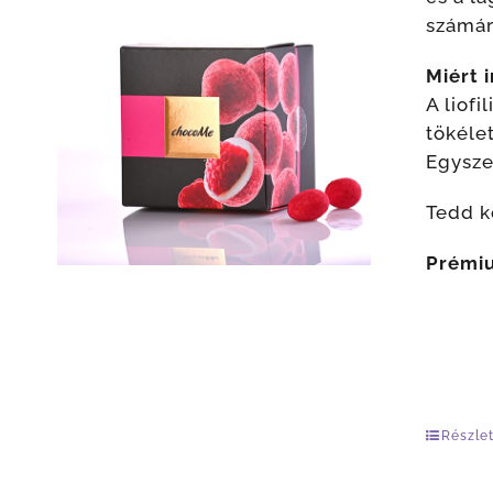
számár
Miért 
A liof
tökéle
Egysze
Tedd k
Prémiu
Részle