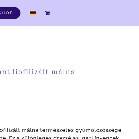
DE
SHOP
t liofilizált málna
liofilizált málna természetes gyümölcsössége
e. Ez a különleges drazsé az igazi ínyencek