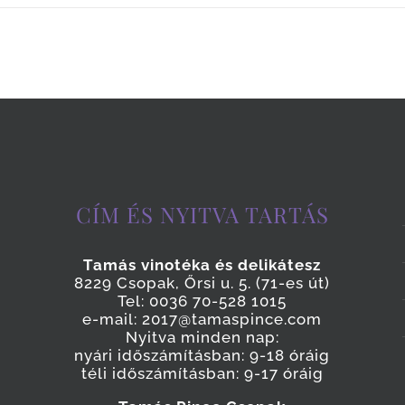
CÍM ÉS NYITVA TARTÁS
Tamás vinotéka és delikátesz
8229 Csopak, Őrsi u. 5. (71-es út)
Tel: 0036 70-528 1015
e-mail: 2017@tamaspince.com
Nyitva minden nap:
nyári időszámításban: 9-18 óráig
téli időszámításban: 9-17 óráig