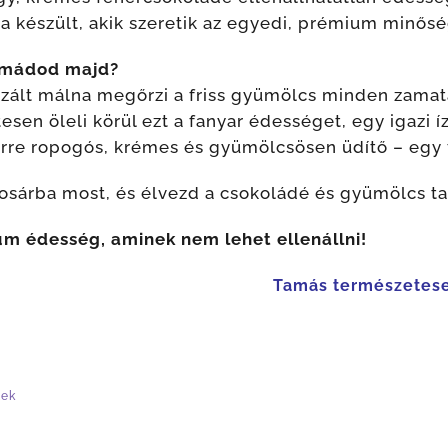
a készült, akik szeretik az egyedi, prémium minősé
imádod majd?
ilizált málna megőrzi a friss gyümölcs minden zamat
tesen öleli körül ezt a fanyar édességet, egy igazi
rre ropogós, krémes és gyümölcsösen üdítő – egy 
osárba most, és élvezd a csokoládé és gyümölcs ta
m édesség, aminek nem lehet ellenállni!
Tamás természetes
tek