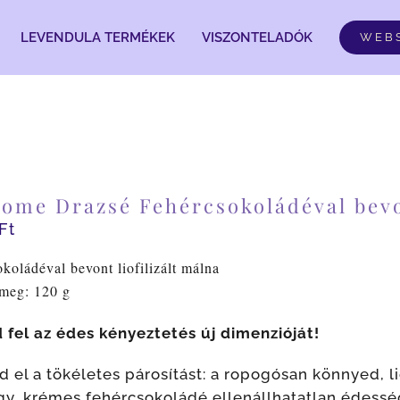
LEVENDULA TERMÉKEK
VISZONTELADÓK
WEB
ome Drazsé Fehércsokoládéval bevon
Ft
koládéval bevont liofilizált málna
ömeg: 120 g
 fel az édes kényeztetés új dimenzióját!
d el a tökéletes párosítást: a ropogósan könnyed, 
ágy, krémes fehércsokoládé ellenállhatatlan édesség