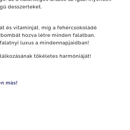
gű desszerteket.
át és vitaminját, míg a fehércsokoládé
 ízbombát hozva létre minden falatban.
falatnyi luxus a mindennapjaidban!
lálkozásának tökéletes harmóniáját!
en más!