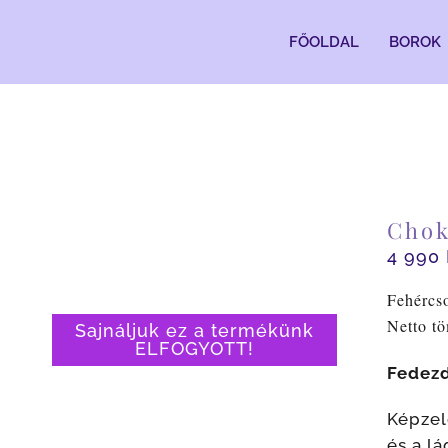
Kihagyás
FŐOLDAL
BOROK
Chok
4 990
Fehércso
Netto t
Sajnáljuk ez a termékünk
ELFOGYOTT!
Fedezd
Képzel
és a l