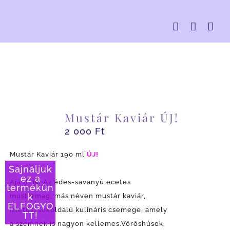
Kihagyás
Mustár Kaviár ÚJ!
2 000
Ft
Mustár Kaviár 190 ml
ÚJ!
Sajnáljuk
ez a
Ajánljuk: Az édes-savanyú ecetes
termékün
mustármag, más néven mustár kaviár,
k
ELFOGYO
ízletes, sokoldalú kulináris csemege, amely
TT!
a szemnek is nagyon kellemes.Vöröshúsok,