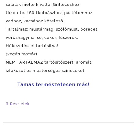
saláták mellé kiválló! Grillezéshez
tőkéletes! Sültkolbászhoz, pástétomhoz,
vadhoz, kacsához kötelező.
Tartalmaz: mustármag, szőlőmust, borecet,
vöröshagyma, só, cukor, fűszerek.
Hőkezeléssel tartósítva!
(vegán termék
)
NEM TARTALMAZ tartósítószert, aromát,
ízfokozót és mesterséges szinezéket.
Tamás természetesen más!
Részletek