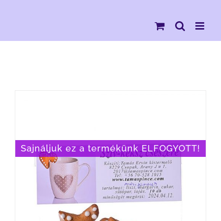
Kihagyás
Sajnáljuk ez a termékünk ELFOGYOTT!