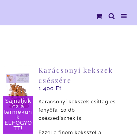
Kihagyás
Karácsonyi kekszek
csészére
1 400
Ft
Sajnáljuk
Karácsonyi kekszek csillag és
ez a
fenyőfa 10 db
termékün
k
csészedísznek is!
ELFOGYO
TT!
Ezzel a finom keksszel a