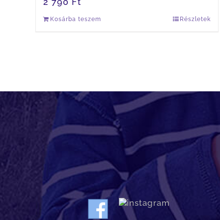
2 790
Ft
Kosárba teszem
Részletek