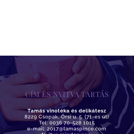
CÍM ÉS NYITVA TARTÁS
Tamás vinotéka és delikátesz
8229 Csopak, Őrsi u. 5. (71-es út)
Tel: 0036 70-528 1015
e-mail: 2017@tamaspince.com